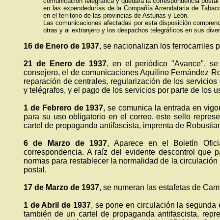
comunicación telegráfica y quedará la correspondencia postal r
en las expendedurías de la Compañía Arrendataria de Tabaco
en el territorio de las provincias de Asturias y León.
Las comunicaciones afectadas por esta disposición comprenden
otras y al extranjero y los despachos telegráficos en sus div
16 de Enero de 1937
, se nacionalizan los ferrocarriles 
21 de Enero de 1937
, en el periódico "Avance", s
consejero, el de comunicaciones Aquilino Fernández Roce
reparación de centrales, regularización de los servicios
y telégrafos, y el pago de los servicios por parte de los u
1 de Febrero de 1937
, se comunica la entrada en vigo
para su uso obligatorio en el correo, este sello repres
cartel de propaganda antifascista, imprenta de Robustia
6 de Marzo de 1937
, Aparece en el Boletín Ofic
correspondencia. A raíz del evidente descontrol que 
normas para restablecer la normalidad de la circulación p
postal.
17 de Marzo de 1937
, se numeran las estafetas de Ca
1 de Abril de 1937
, se pone en circulación la segunda 
también de un cartel de propaganda antifascista, repr