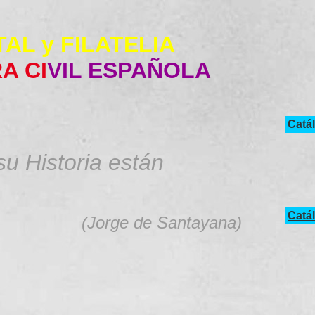
AL y FILATELIA
A CI
VIL ESPAÑOLA
Catá
u Historia están
Catá
(Jorge de Santayana
)